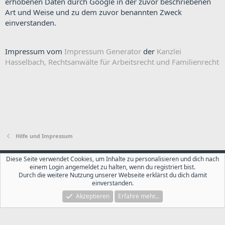
erhobenen Daten durch Google in der zuvor beschriebenen
Art und Weise und zu dem zuvor benannten Zweck
einverstanden.
Impressum vom
Impressum Generator
der
Kanzlei
Hasselbach, Rechtsanwälte für Arbeitsrecht und Familienrecht
Hilfe und Impressum
AT style
Deutsch
Diese Seite verwendet Cookies, um Inhalte zu personalisieren und dich nach
einem Login angemeldet zu halten, wenn du registriert bist.
Kontakt
Nutzungsbedingungen
Datenschutz
Durch die weitere Nutzung unserer Webseite erklärst du dich damit
Hilfe und Impressum
Start
R
einverstanden.
S
S
Akzeptieren
Erfahre mehr...
®
Community platform by XenForo
© 2010-2026 XenForo Ltd.